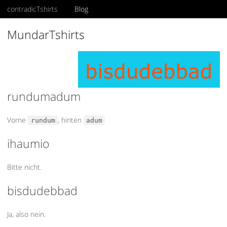
contradicTshirts
Blog
Search
MundarTshirts
rundumadum
Vorne
, hinten
rundum
adum
ihaumio
Bitte nicht.
bisdudebbad
Ja, also nein.